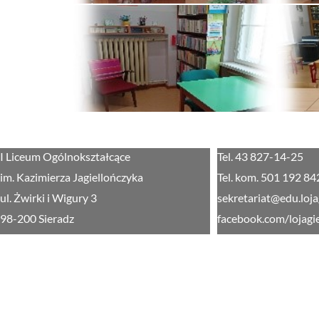
I Liceum Ogólnokształcące
Tel. 43 827-14-25
im. Kazimierza Jagiellończyka
Tel. kom. 501 192 84
ul. Żwirki i Wigury 3
sekretariat@edu.loja
98-200 Sieradz
facebook.com/lojagi