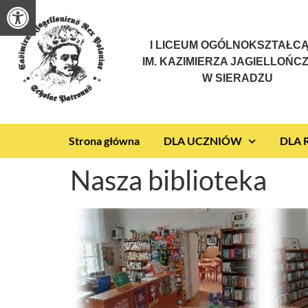
Otwórz pasek narzędzi
I LICEUM OGÓLNOKSZTAŁC
IM. KAZIMIERZA JAGIELLOŃC
W SIERADZU
Strona główna
DLA UCZNIÓW
DLA
Nasza biblioteka