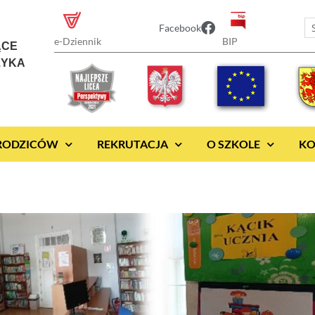
Facebook
BIP
e-Dziennik
ĄCE
ZYKA
 RODZICÓW
REKRUTACJA
O SZKOLE
KO