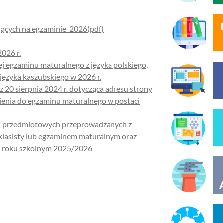
ących na egzaminie_2026(pdf)
026 r.
ej egzaminu maturalnego z języka polskiego,
języka kaszubskiego w 2026 r.
z 20 sierpnia 2024 r. dotycząca adresu strony
pienia do egzaminu maturalnego w postaci
ad przedmiotowych przeprowadzanych z
lasisty lub egzaminem maturalnym oraz
 w roku szkolnym 2025/2026