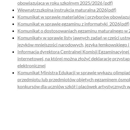
obowiązująca w roku szkolnym 2025/2026 (pdf)
Wewnątrzszkolna instrukcja maturalna 2026(pdf)
Komunikat w sprawie materiałów i przyborów obowiązuj
Komunikat w sprawie egzaminu z informatyki_2026(pdf)
Komunikat o dostosowaniach egzaminu maturalnego w 2
Komunikaty w sprawie listy jawnych zadań w części ustn
języków mniejszości narodowych, języka łemkowskiego i 
Informacja dyrektora Centralnej Komisji Egzaminacyjnej 
internetowej, na której można złożyć deklarację przystą
elektronicznej
Komunikat Ministra Edukacji w sprawie wykazu olimpi
przedmiotu lub przedmiotów objętych egzaminem ósmok
konkursów dla uczniów szkół i placówek artystycznych