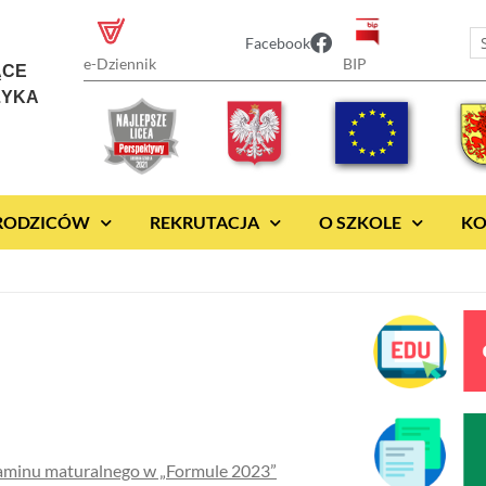
Facebook
BIP
e-Dziennik
ĄCE
ZYKA
 RODZICÓW
REKRUTACJA
O SZKOLE
KO
gzaminu maturalnego w „Formule 2023”