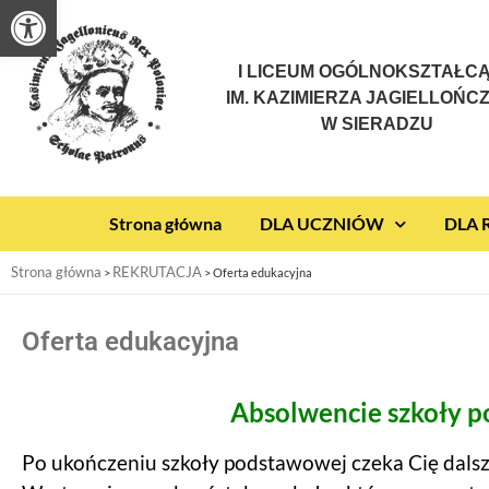
Otwórz pasek narzędzi
I LICEUM OGÓLNOKSZTAŁC
IM. KAZIMIERZA JAGIELLOŃC
W SIERADZU
Strona główna
DLA UCZNIÓW
DLA
Strona główna
REKRUTACJA
>
>
Oferta edukacyjna
Oferta edukacyjna
Absolwencie szkoły 
Po ukończeniu szkoły podstawowej czeka Cię dalsz