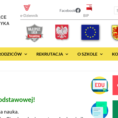
Facebook
BIP
e-Dziennik
ĄCE
ZYKA
 RODZICÓW
REKRUTACJA
O SZKOLE
KO
podstawowej!
a nauka.