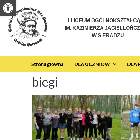
Otwórz pasek narzędzi
I LICEUM OGÓLNOKSZTAŁC
IM. KAZIMIERZA JAGIELLOŃC
W SIERADZU
Strona główna
DLA UCZNIÓW
DLA
biegi