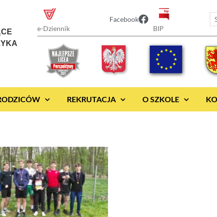
Facebook
BIP
e-Dziennik
ĄCE
ZYKA
 RODZICÓW
REKRUTACJA
O SZKOLE
KO