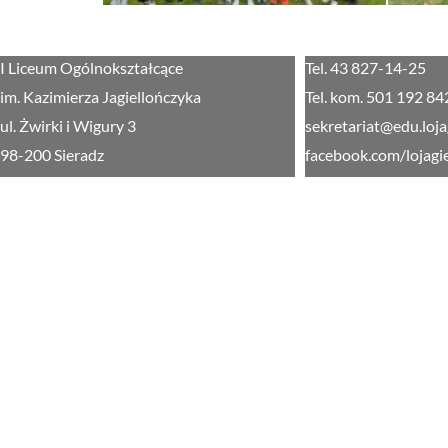
I Liceum Ogólnokształcące
Tel. 43 827-14-25
im. Kazimierza Jagiellończyka
Tel. kom. 501 192 84
ul. Żwirki i Wigury 3
sekretariat@edu.loja
98-200 Sieradz
facebook.com/lojagi