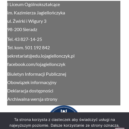
I Liceum Ogólnokształcące
im. Kazimierza Jagiellończyka
ul. Żwirki i Wigury 3
98-200 Sieradz
Tel. 43 827-14-25
Tel. kom. 501 192 842
sekretariat@edu.lojagiellonczyk.pl
facebook.com/lojagiellonczyk
Biuletyn Informacji Publicznej
Obowiązek informacyjny
Deklaracja dostępności
Archiwalna wersja strony
Ta strona korzysta z ciasteczek aby świadczyć usługi na
najwyższym poziomie. Dalsze korzystanie ze strony oznacza,