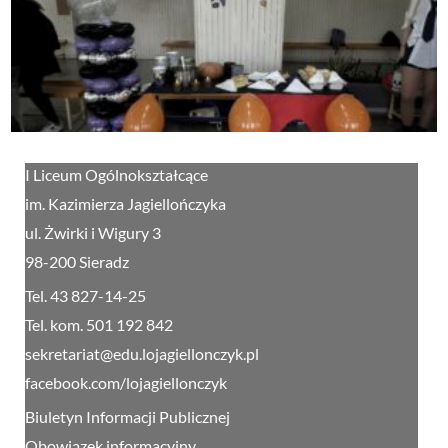
I Liceum Ogólnokształcące
im. Kazimierza Jagiellończyka
ul. Żwirki i Wigury 3
98-200 Sieradz
Tel. 43 827-14-25
Tel. kom. 501 192 842
sekretariat@edu.lojagiellonczyk.pl
facebook.com/lojagiellonczyk
Biuletyn Informacji Publicznej
Obowiązek informacyjny