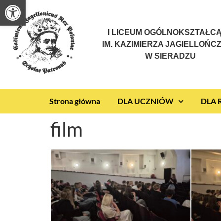
Otwórz pasek narzędzi
I LICEUM OGÓLNOKSZTAŁC
IM. KAZIMIERZA JAGIELLOŃC
W SIERADZU
Strona główna
DLA UCZNIÓW
DLA
film