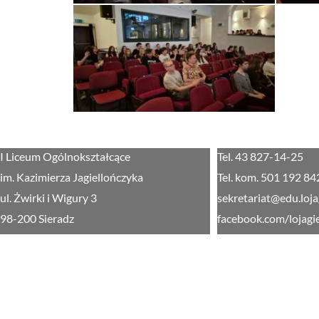
I Liceum Ogólnokształcące
Tel. 43 827-14-25
im. Kazimierza Jagiellończyka
Tel. kom. 501 192 84
ul. Żwirki i Wigury 3
sekretariat@edu.loja
98-200 Sieradz
facebook.com/lojagi