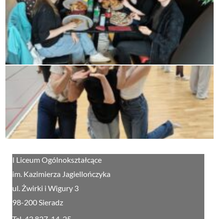
I Liceum Ogólnokształcące
im. Kazimierza Jagiellończyka
ul. Żwirki i Wigury 3
98-200 Sieradz
Tel. 43 827-14-25