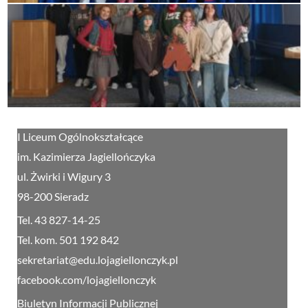
I Liceum Ogólnokształcące
im. Kazimierza Jagiellończyka
ul. Żwirki i Wigury 3
98-200 Sieradz
Tel. 43 827-14-25
Tel. kom. 501 192 842
sekretariat@edu.lojagiellonczyk.pl
facebook.com/lojagiellonczyk
Biuletyn Informacji Publicznej