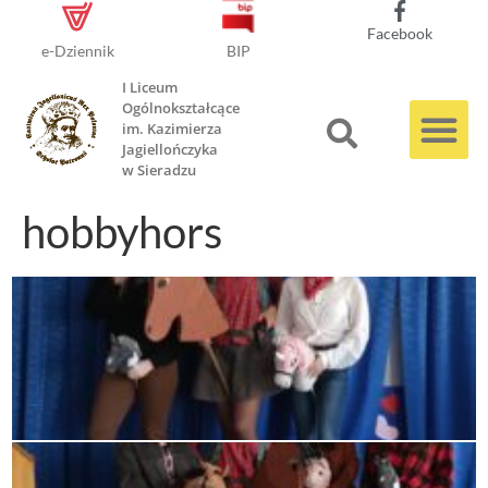
Facebook
e-Dziennik
BIP
I Liceum
Ogólnokształcące
im. Kazimierza
Jagiellończyka
w Sieradzu
hobbyhors