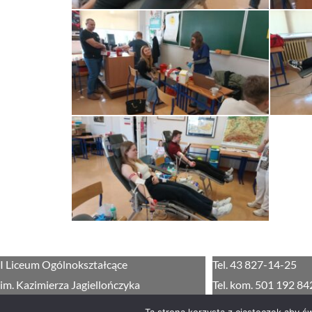
I Liceum Ogólnokształcące
Tel. 43 827-14-25
im. Kazimierza Jagiellończyka
Tel. kom. 501 192 84
ul. Żwirki i Wigury 3
sekretariat@edu.loja