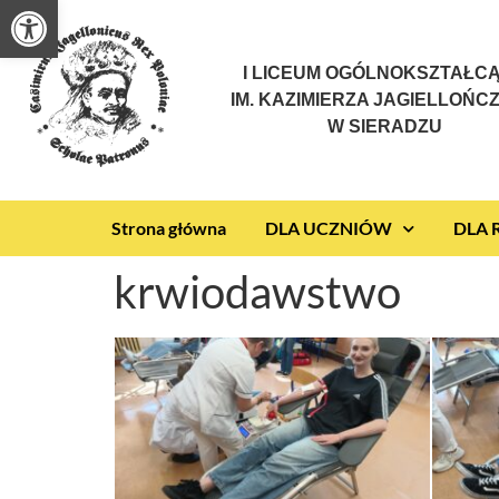
Otwórz pasek narzędzi
I LICEUM OGÓLNOKSZTAŁC
IM. KAZIMIERZA JAGIELLOŃC
W SIERADZU
Strona główna
DLA UCZNIÓW
DLA
krwiodawstwo