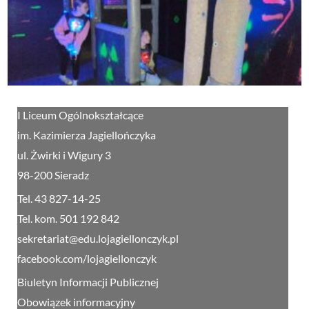
I Liceum Ogólnokształcące
im. Kazimierza Jagiellończyka
ul. Żwirki i Wigury 3
98-200 Sieradz
Tel. 43 827-14-25
Tel. kom. 501 192 842
sekretariat@edu.lojagiellonczyk.pl
facebook.com/lojagiellonczyk
Biuletyn Informacji Publicznej
Obowiązek informacyjny