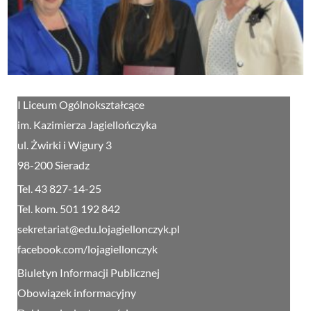
I Liceum Ogólnokształcące
im. Kazimierza Jagiellończyka
ul. Żwirki i Wigury 3
98-200 Sieradz
Tel. 43 827-14-25
Tel. kom. 501 192 842
sekretariat@edu.lojagiellonczyk.pl
facebook.com/lojagiellonczyk
Biuletyn Informacji Publicznej
Obowiązek informacyjny