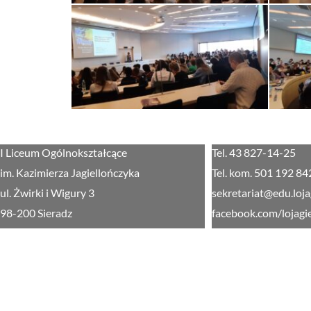
I Liceum Ogólnokształcące
Tel. 43 827-14-25
im. Kazimierza Jagiellończyka
Tel. kom. 501 192 84
ul. Żwirki i Wigury 3
sekretariat@edu.loja
98-200 Sieradz
facebook.com/lojagi