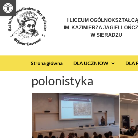
Otwórz pasek narzędzi
I LICEUM OGÓLNOKSZTAŁC
IM. KAZIMIERZA JAGIELLOŃC
W SIERADZU
Strona główna
DLA UCZNIÓW
DLA
polonistyka