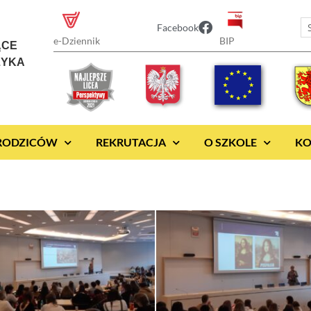
Facebook
BIP
e-Dziennik
ĄCE
ZYKA
 RODZICÓW
REKRUTACJA
O SZKOLE
KO