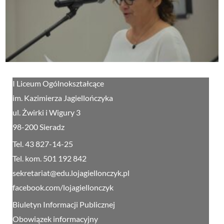
I Liceum Ogólnokształcące
im. Kazimierza Jagiellończyka
ul. Żwirki i Wigury 3
98-200 Sieradz
Tel. 43 827-14-25
Tel. kom. 501 192 842
sekretariat@edu.lojagiellonczyk.pl
facebook.com/lojagiellonczyk
Biuletyn Informacji Publicznej
Obowiązek informacyjny