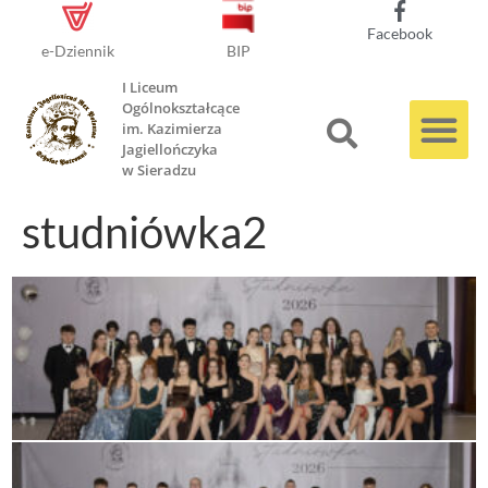
Facebook
e-Dziennik
BIP
I Liceum
Ogólnokształcące
im. Kazimierza
Jagiellończyka
w Sieradzu
studniówka2