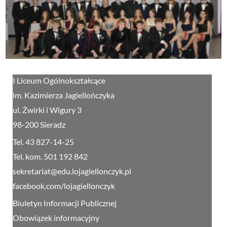
I Liceum Ogólnokształcące
im. Kazimierza Jagiellończyka
ul. Żwirki i Wigury 3
98-200 Sieradz
Tel. 43 827-14-25
Tel. kom. 501 192 842
sekretariat@edu.lojagiellonczyk.pl
facebook.com/lojagiellonczyk
Biuletyn Informacji Publicznej
Obowiązek informacyjny