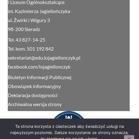
I Liceum Ogólnokształcące
im. Kazimierza Jagiellończyka
ul. Żwirki i Wigury 3
98-200 Sieradz
Tel. 43 827-14-25
Tel. kom. 501 192 842
sekretariat@edu.lojagiellonczyk.pl
facebook.com/lojagiellonczyk
Biuletyn Informacji Publicznej
Obowiązek informacyjny
Deklaracja dostępności
Archiwalna wersja strony
Ta strona korzysta z ciasteczek aby świadczyć usługi na
najwyższym poziomie. Dalsze korzystanie ze strony oznacza,
że zgadzasz się na ich użycie.