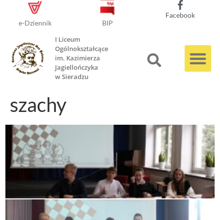
Facebook
e-Dziennik
BIP
I Liceum
Ogólnokształcące
im. Kazimierza
Jagiellończyka
w Sieradzu
szachy