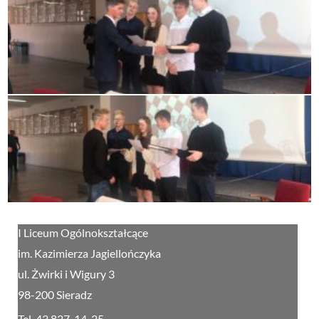
I Liceum Ogólnokształcące
im. Kazimierza Jagiellończyka
ul. Żwirki i Wigury 3
98-200 Sieradz
Tel. 43 827-14-25