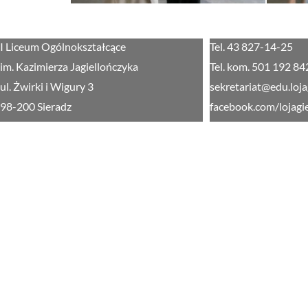
I Liceum Ogólnokształcące
Tel. 43 827-14-25
im. Kazimierza Jagiellończyka
Tel. kom. 501 192 84
ul. Żwirki i Wigury 3
sekretariat@edu.loja
98-200 Sieradz
facebook.com/lojagi