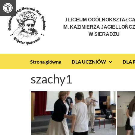
Otwórz pasek narzędzi
I LICEUM OGÓLNOKSZTAŁC
IM. KAZIMIERZA JAGIELLOŃC
W SIERADZU
Strona główna
DLA UCZNIÓW
DLA
szachy1