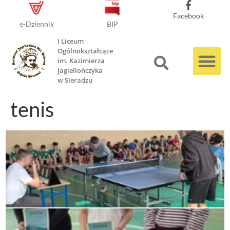
Facebook
e-Dziennik
BIP
I Liceum
Ogólnokształcące
im. Kazimierza
Jagiellończyka
w Sieradzu
tenis