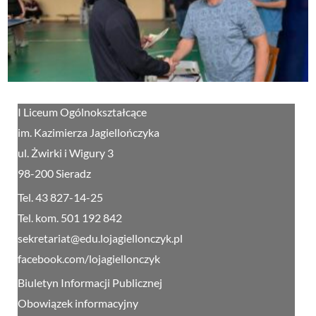
I Liceum Ogólnokształcące
im. Kazimierza Jagiellończyka
ul. Żwirki i Wigury 3
98-200 Sieradz
Tel. 43 827-14-25
Tel. kom. 501 192 842
sekretariat@edu.lojagiellonczyk.pl
facebook.com/lojagiellonczyk
Biuletyn Informacji Publicznej
Obowiązek informacyjny