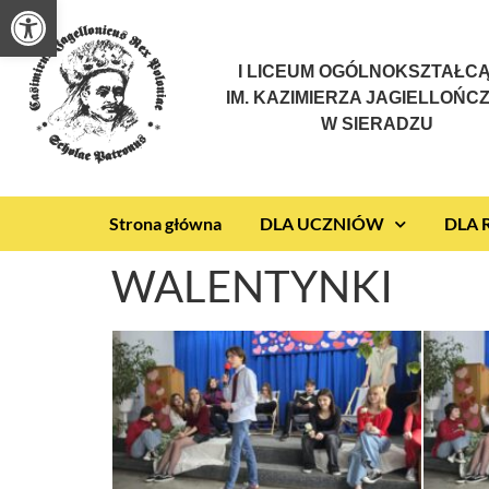
Otwórz pasek narzędzi
I LICEUM OGÓLNOKSZTAŁC
IM. KAZIMIERZA JAGIELLOŃC
W SIERADZU
Strona główna
DLA UCZNIÓW
DLA
WALENTYNKI