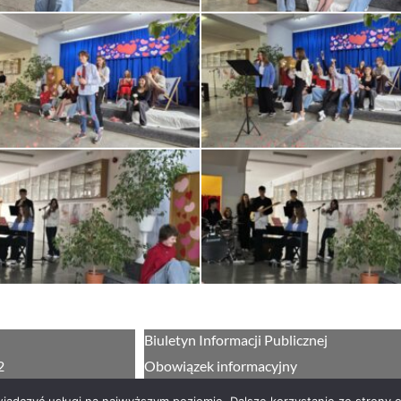
Biuletyn Informacji Publicznej
2
Obowiązek informacyjny
giellonczyk.pl
Deklaracja dostępności