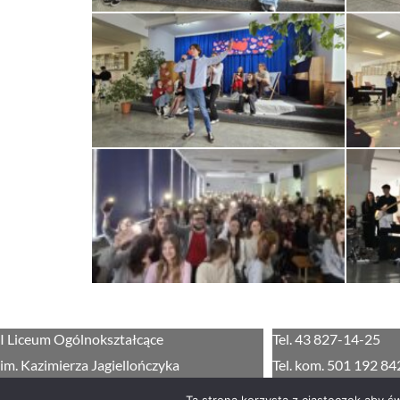
I Liceum Ogólnokształcące
Tel. 43 827-14-25
im. Kazimierza Jagiellończyka
Tel. kom. 501 192 84
ul. Żwirki i Wigury 3
sekretariat@edu.loja