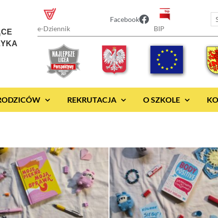
Facebook
BIP
e-Dziennik
ĄCE
ZYKA
 RODZICÓW
REKRUTACJA
O SZKOLE
KO