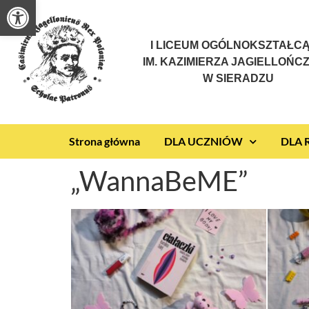
Otwórz pasek narzędzi
I LICEUM OGÓLNOKSZTAŁC
IM. KAZIMIERZA JAGIELLOŃC
W SIERADZU
Strona główna
DLA UCZNIÓW
DLA
„WannaBeME”