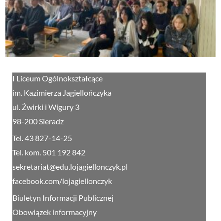
I Liceum Ogólnokształcące
im. Kazimierza Jagiellończyka
ul. Żwirki i Wigury 3
98-200 Sieradz
Tel. 43 827-14-25
Tel. kom. 501 192 842
sekretariat@edu.lojagiellonczyk.pl
facebook.com/lojagiellonczyk
Biuletyn Informacji Publicznej
Obowiązek informacyjny