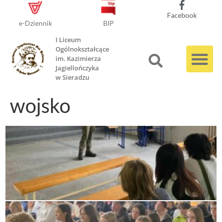
Facebook
e-Dziennik
BIP
I Liceum
Ogólnokształcące
im. Kazimierza
Jagiellończyka
w Sieradzu
wojsko