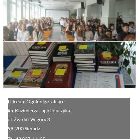
I Liceum Ogólnokształcące
im. Kazimierza Jagiellończyka
ul. Żwirki i Wigury 3
98-200 Sieradz
Tel. 43 827-14-25