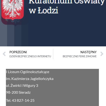
POPRZEDNI
NASTĘPNY
DZIEŃ BEZPIECZNEGO INTERNETU
BEZPIECZNE FERIE ZIMOWE
I Liceum Ogólnokształcące
im. Kazimierza Jagiellończyka
ul. Żwirki i Wigury 3
98-200 Sieradz
Tel. 43 827-14-25