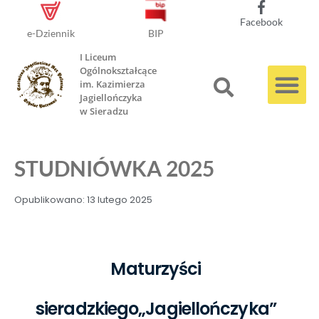
Facebook
e-Dziennik
BIP
I Liceum
Ogólnokształcące
im. Kazimierza
Jagiellończyka
w Sieradzu
STUDNIÓWKA 2025
Opublikowano:
13 lutego 2025
Maturzyści
sieradzkiego„Jagiellończyka”