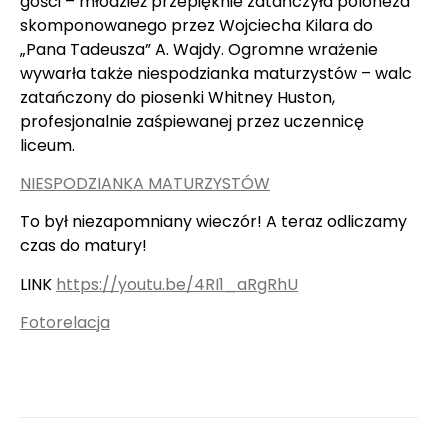
gości – młodzież przepięknie zatańczyła poloneza
skomponowanego przez Wojciecha Kilara do
„Pana Tadeusza” A. Wajdy. Ogromne wrażenie
wywarła także niespodzianka maturzystów – walc
zatańczony do piosenki Whitney Huston,
profesjonalnie zaśpiewanej przez uczennicę
liceum.
NIESPODZIANKA MATURZYSTÓW
To był niezapomniany wieczór! A teraz odliczamy
czas do matury!
LINK
https://youtu.be/4RI1_aRgRhU
Fotorelacja