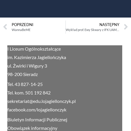
POPRZEDNI
NASTĘPNY
WannaBeME
Wykład prof. Ewy Skwary z IFK UAM w Poznaniu
I Liceum Ogólnokształcące
im. Kazimierza Jagiellończyka
ul. Żwirki i Wigury 3
98-200 Sieradz
Tel. 43 827-14-25
Tel. kom. 501 192 842
sekretariat@edu.lojagiellonczyk.pl
facebook.com/lojagiellonczyk
Biuletyn Informacji Publicznej
Obowiązek informacyjny