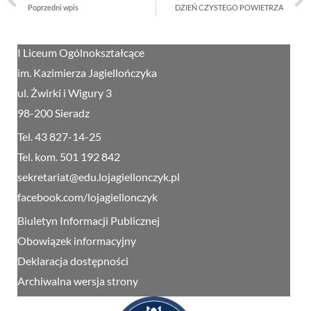
Poprzedni wpis
DZIEŃ CZYSTEGO POWIETRZA
I Liceum Ogólnokształcące
im. Kazimierza Jagiellończyka
ul. Żwirki i Wigury 3
98-200 Sieradz
Tel. 43 827-14-25
Tel. kom. 501 192 842
sekretariat@edu.lojagiellonczyk.pl
facebook.com/lojagiellonczyk
Biuletyn Informacji Publicznej
Obowiązek informacyjny
Deklaracja dostępności
Archiwalna wersja strony