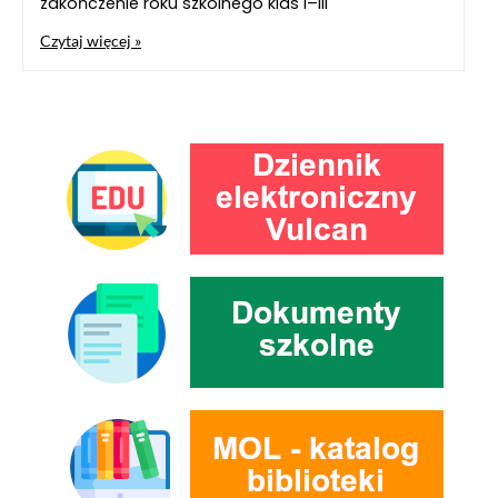
zakończenie roku szkolnego klas I–III
Czytaj więcej »