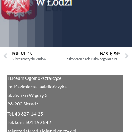
POPRZEDNI
NASTĘPNY
Sukces naszych uczniów
Zakończenie roku szkolnego maturzystów- czas podsumowań i refleksji
I Liceum Ogólnokształcące
im. Kazimierza Jagiellończyka
ul. Żwirki i Wigury 3
98-200 Sieradz
Tel. 43 827-14-25
Tel. kom. 501 192 842
sekretariat@edu.lojagiellonczyk.pl