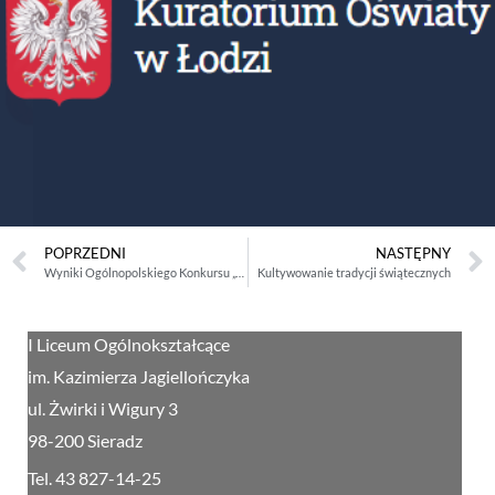
POPRZEDNI
NASTĘPNY
Wyniki Ogólnopolskiego Konkursu „TURBOLANDESKUNDE – WĘDRÓWKA PO KRAJACH NIEMIECKIEGO OBSZARU JĘZYKOWEGO”
Kultywowanie tradycji świątecznych
I Liceum Ogólnokształcące
im. Kazimierza Jagiellończyka
ul. Żwirki i Wigury 3
98-200 Sieradz
Tel. 43 827-14-25