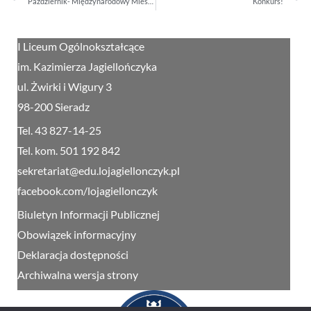
Październik- Międzynarodowy Miesiąc Bibliotek Szkolnych
Konkurs!
I Liceum Ogólnokształcące
im. Kazimierza Jagiellończyka
ul. Żwirki i Wigury 3
98-200 Sieradz
Tel. 43 827-14-25
Tel. kom. 501 192 842
sekretariat@edu.lojagiellonczyk.pl
facebook.com/lojagiellonczyk
Biuletyn Informacji Publicznej
Obowiązek informacyjny
Deklaracja dostępności
Archiwalna wersja strony