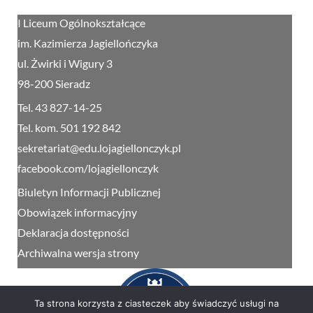
I Liceum Ogólnokształcące
im. Kazimierza Jagiellończyka
ul. Żwirki i Wigury 3
98-200 Sieradz
Tel. 43 827-14-25
Tel. kom. 501 192 842
sekretariat@edu.lojagiellonczyk.pl
facebook.com/lojagiellonczyk
Biuletyn Informacji Publicznej
Obowiązek informacyjny
Deklaracja dostępności
Archiwalna wersja strony
Ta strona korzysta z ciasteczek aby świadczyć usługi na