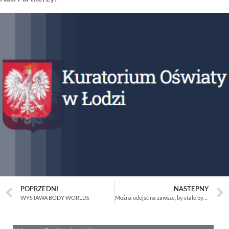
POPRZEDNI
NASTĘPNY
WYSTAWA BODY WORLDS
Można odejść na zawsze, by stale być blisko- ks. Jan Twardowski