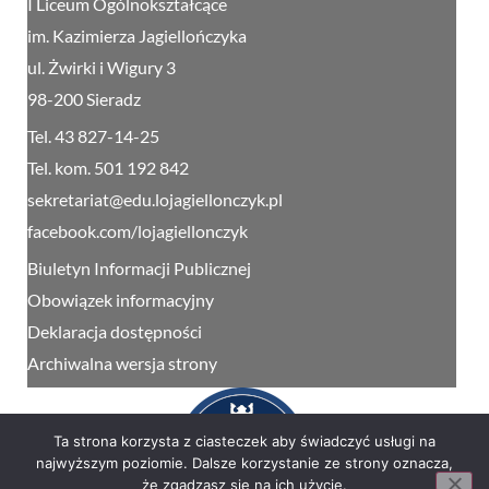
I Liceum Ogólnokształcące
im. Kazimierza Jagiellończyka
ul. Żwirki i Wigury 3
98-200 Sieradz
Tel. 43 827-14-25
Tel. kom. 501 192 842
sekretariat@edu.lojagiellonczyk.pl
facebook.com/lojagiellonczyk
Biuletyn Informacji Publicznej
Obowiązek informacyjny
Deklaracja dostępności
Archiwalna wersja strony
Ta strona korzysta z ciasteczek aby świadczyć usługi na
najwyższym poziomie. Dalsze korzystanie ze strony oznacza,
że zgadzasz się na ich użycie.