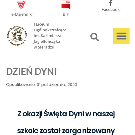
Facebook
e-Dziennik
BIP
I Liceum
Ogólnokształcące
im. Kazimierza
Jagiellończyka
w Sieradzu
DZIEŃ DYNI
Opublikowano:
31 października 2023
Z okazji Święta Dyni w naszej
szkole został zorganizowany