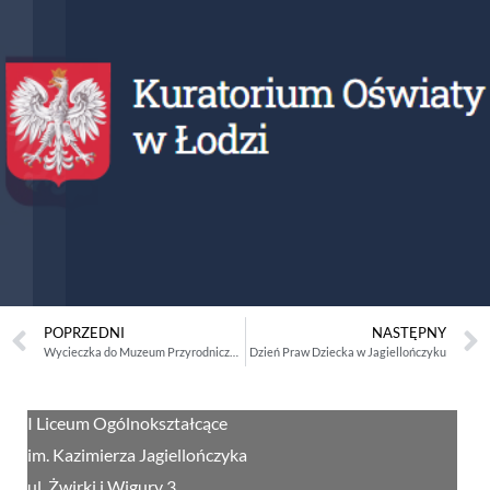
POPRZEDNI
NASTĘPNY
Wycieczka do Muzeum Przyrodniczego Uniwersytetu Łódzkiego
Dzień Praw Dziecka w Jagiellończyku
I Liceum Ogólnokształcące
im. Kazimierza Jagiellończyka
ul. Żwirki i Wigury 3