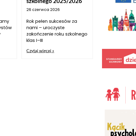
szkolnego 2025/2026
26 czerwca 2026
szamy
Rok pełen sukcesów za
ystów
nami – uroczyste
w
zakończenie roku szkolnego
klas I–III
Czytaj więcej »