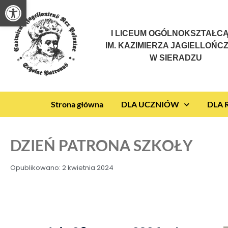
Otwórz pasek narzędzi
I LICEUM OGÓLNOKSZTAŁC
IM. KAZIMIERZA JAGIELLOŃC
W SIERADZU
Strona główna
DLA UCZNIÓW
DLA
DZIEŃ PATRONA SZKOŁY
Opublikowano:
2 kwietnia 2024