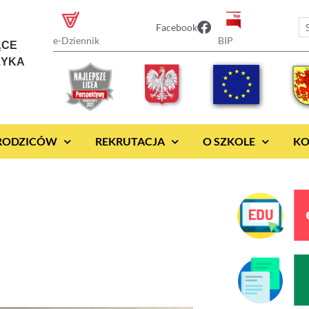
Facebook
BIP
e-Dziennik
ĄCE
ZYKA
 RODZICÓW
REKRUTACJA
O SZKOLE
KO