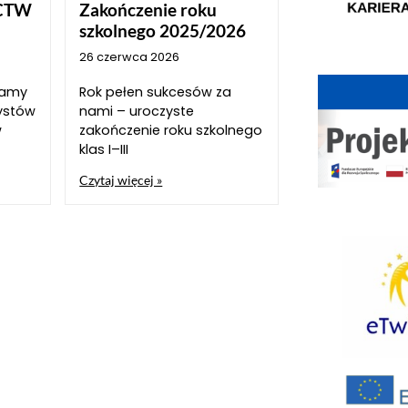
CTW
Zakończenie roku
szkolnego 2025/2026
26 czerwca 2026
szamy
Rok pełen sukcesów za
ystów
nami – uroczyste
w
zakończenie roku szkolnego
klas I–III
Czytaj więcej »