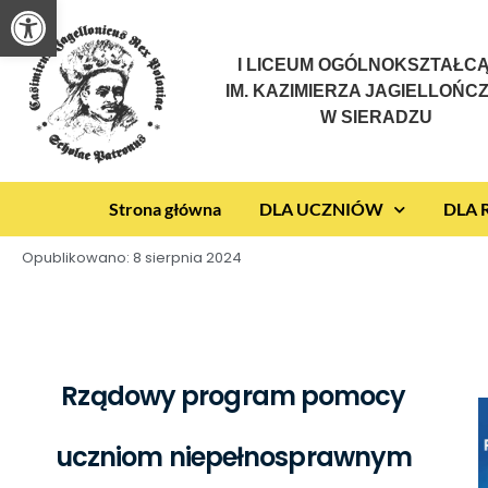
Otwórz pasek narzędzi
I LICEUM OGÓLNOKSZTAŁC
IM. KAZIMIERZA JAGIELLOŃC
W SIERADZU
Strona główna
DLA UCZNIÓW
DLA
Opublikowano:
8 sierpnia 2024
Rządowy program pomocy
uczniom niepełnosprawnym