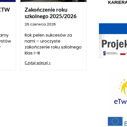
CTW
Zakończenie roku
szkolnego 2025/2026
26 czerwca 2026
szamy
Rok pełen sukcesów za
ystów
nami – uroczyste
w
zakończenie roku szkolnego
klas I–III
Czytaj więcej »