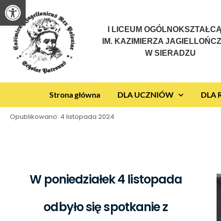
Otwórz pasek narzędzi
I LICEUM OGÓLNOKSZTAŁC
IM. KAZIMIERZA JAGIELLOŃC
W SIERADZU
Strona główna
DLA UCZNIÓW
DLA
Opublikowano:
4 listopada 2024
W poniedziałek 4 listopada
odbyło się spotkanie z