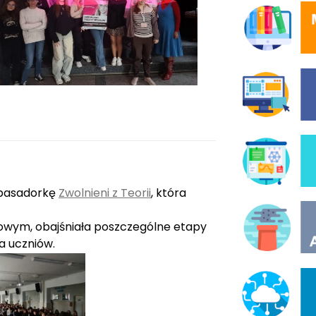
ambasadorkę
Zwolnieni z Teorii
, która
towym, obajśniała poszczególne etapy
a uczniów.