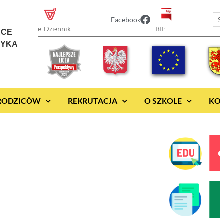
Facebook
BIP
e-Dziennik
ĄCE
ZYKA
 RODZICÓW
REKRUTACJA
O SZKOLE
KO