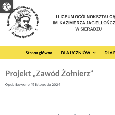
Otwórz pasek narzędzi
I LICEUM OGÓLNOKSZTAŁC
IM. KAZIMIERZA JAGIELLOŃC
W SIERADZU
Strona główna
DLA UCZNIÓW
DLA
Projekt „Zawód Żołnierz”
Opublikowano:
15 listopada 2024