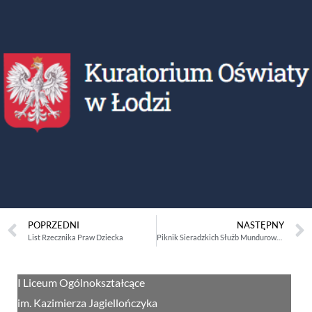
POPRZEDNI
NASTĘPNY
List Rzecznika Praw Dziecka
Piknik Sieradzkich Służb Mundurowych
I Liceum Ogólnokształcące
im. Kazimierza Jagiellończyka