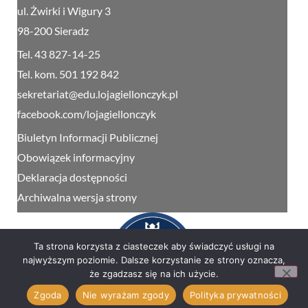
ul. Żwirki i Wigury 3
98-200 Sieradz
Tel. 43 827-14-25
Tel. kom. 501 192 842
sekretariat@edu.lojagiellonczyk.pl
facebook.com/lojagiellonczyk
Biuletyn Informacji Publicznej
Obowiązek informacyjny
Deklaracja dostępności
Archiwalna wersja strony
Ta strona korzysta z ciasteczek aby świadczyć usługi na
najwyższym poziomie. Dalsze korzystanie ze strony oznacza,
że zgadzasz się na ich użycie.
Zgoda
Nie wyrażam zgody
Polityka prywatności