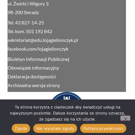
ul. Żwirki i Wigury 3
98-200 Sieradz
Tel. 43 827-14-25
Tel. kom. 501 192 842
sekretariat@edu.lojagiellonczyk.pl
facebook.com/lojagiellonczyk
Biuletyn Informacji Publicznej
Obowiązek informacyjny
Deklaracja dostępności
Archiwalna wersja strony
Ta strona korzysta z ciasteczek aby świadczyć usługi na
najwyższym poziomie. Dalsze korzystanie ze strony oznacza,
że zgadzasz się na ich użycie.
Zgoda
Nie wyrażam zgody
Polityka prywatności