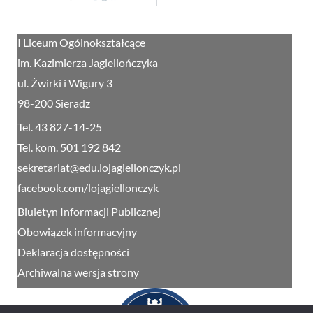
I Liceum Ogólnokształcące
im. Kazimierza Jagiellończyka
ul. Żwirki i Wigury 3
98-200 Sieradz
Tel. 43 827-14-25
Tel. kom. 501 192 842
sekretariat@edu.lojagiellonczyk.pl
facebook.com/lojagiellonczyk
Biuletyn Informacji Publicznej
Obowiązek informacyjny
Deklaracja dostępności
Archiwalna wersja strony