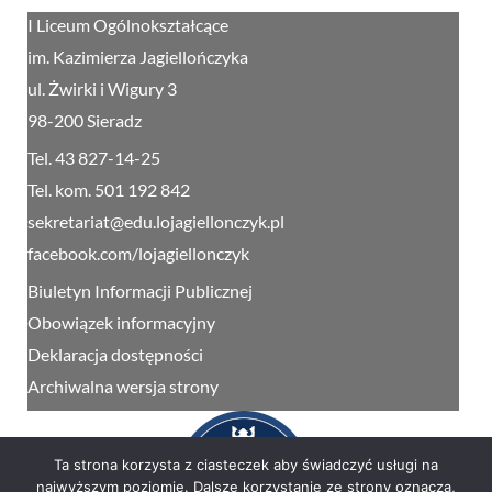
I Liceum Ogólnokształcące
im. Kazimierza Jagiellończyka
ul. Żwirki i Wigury 3
98-200 Sieradz
Tel. 43 827-14-25
Tel. kom. 501 192 842
sekretariat@edu.lojagiellonczyk.pl
facebook.com/lojagiellonczyk
Biuletyn Informacji Publicznej
Obowiązek informacyjny
Deklaracja dostępności
Archiwalna wersja strony
Ta strona korzysta z ciasteczek aby świadczyć usługi na
najwyższym poziomie. Dalsze korzystanie ze strony oznacza,