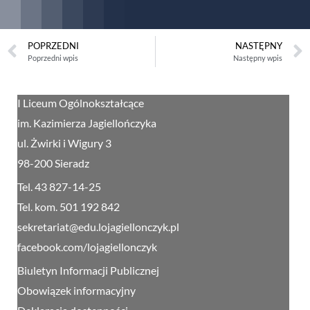
POPRZEDNI
NASTĘPNY
Poprzedni wpis
Następny wpis
I Liceum Ogólnokształcące
im. Kazimierza Jagiellończyka
ul. Żwirki i Wigury 3
98-200 Sieradz
Tel. 43 827-14-25
Tel. kom. 501 192 842
sekretariat@edu.lojagiellonczyk.pl
facebook.com/lojagiellonczyk
Biuletyn Informacji Publicznej
Obowiązek informacyjny