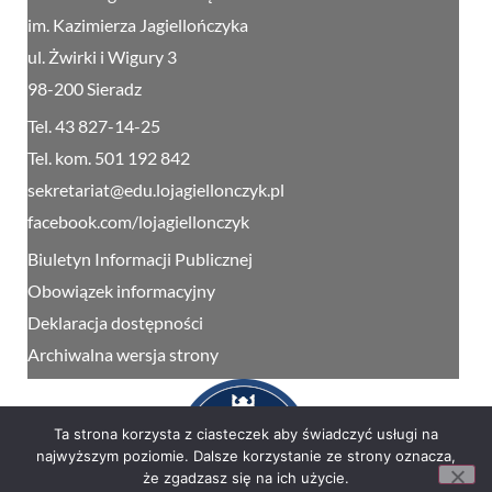
im. Kazimierza Jagiellończyka
ul. Żwirki i Wigury 3
98-200 Sieradz
Tel. 43 827-14-25
Tel. kom. 501 192 842
sekretariat@edu.lojagiellonczyk.pl
facebook.com/lojagiellonczyk
Biuletyn Informacji Publicznej
Obowiązek informacyjny
Deklaracja dostępności
Archiwalna wersja strony
Ta strona korzysta z ciasteczek aby świadczyć usługi na
najwyższym poziomie. Dalsze korzystanie ze strony oznacza,
że zgadzasz się na ich użycie.