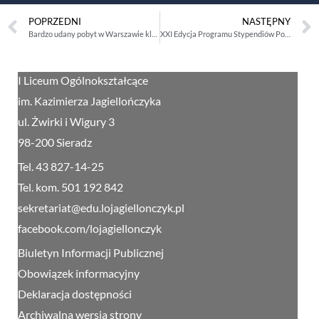
POPRZEDNI
NASTĘPNY
Bardzo udany pobyt w Warszawie klas 1b i 2d
XXI Edycja Programu Stypendiów Pomostowych dla maturzystów
I Liceum Ogólnokształcące
im. Kazimierza Jagiellończyka
ul. Żwirki i Wigury 3
98-200 Sieradz
Tel. 43 827-14-25
Tel. kom. 501 192 842
sekretariat@edu.lojagiellonczyk.pl
facebook.com/lojagiellonczyk
Biuletyn Informacji Publicznej
Obowiązek informacyjny
Deklaracja dostępności
Archiwalna wersja strony