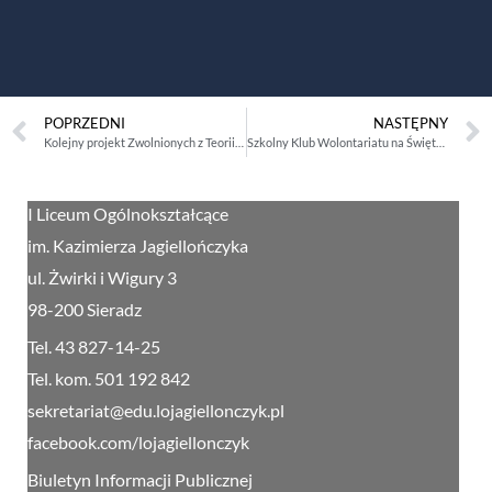
POPRZEDNI
NASTĘPNY
Kolejny projekt Zwolnionych z Teorii zakończony!
Szkolny Klub Wolontariatu na Święta
I Liceum Ogólnokształcące
im. Kazimierza Jagiellończyka
ul. Żwirki i Wigury 3
98-200 Sieradz
Tel. 43 827-14-25
Tel. kom. 501 192 842
sekretariat@edu.lojagiellonczyk.pl
facebook.com/lojagiellonczyk
Biuletyn Informacji Publicznej