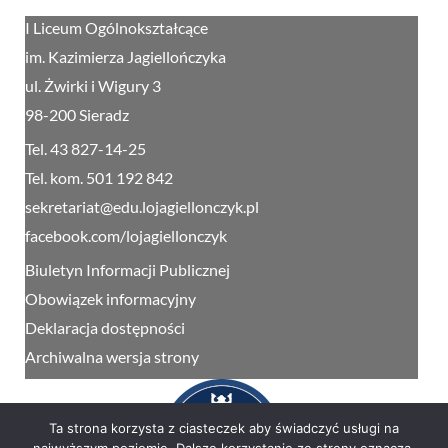
I Liceum Ogólnokształcące
im. Kazimierza Jagiellończyka
ul. Żwirki i Wigury 3
98-200 Sieradz
Tel. 43 827-14-25
Tel. kom. 501 192 842
sekretariat@edu.lojagiellonczyk.pl
facebook.com/lojagiellonczyk
Biuletyn Informacji Publicznej
Obowiązek informacyjny
Deklaracja dostępności
Archiwalna wersja strony
Ta strona korzysta z ciasteczek aby świadczyć usługi na