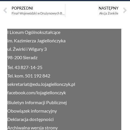
POPRZEDNI
NASTĘPNY
Finał Wojewódzki w Drużynowych Biegach Przełajowych
Akcja Żonkile
I Liceum Ogólnokształcące
im. Kazimierza Jagiellończyka
ul. Żwirki i Wigury 3
98-200 Sieradz
Tel. 43 827-14-25
Tel. kom. 501 192 842
sekretariat@edu.lojagiellonczyk.pl
facebook.com/lojagiellonczyk
Biuletyn Informacji Publicznej
Obowiązek informacyjny
Deklaracja dostępności
Archiwalna wersja strony