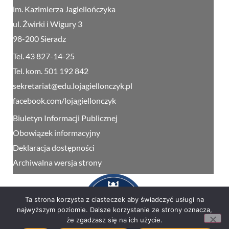
im. Kazimierza Jagiellończyka
ul. Żwirki i Wigury 3
98-200 Sieradz
Tel. 43 827-14-25
Tel. kom. 501 192 842
sekretariat@edu.lojagiellonczyk.pl
facebook.com/lojagiellonczyk
Biuletyn Informacji Publicznej
Obowiązek informacyjny
Deklaracja dostępności
Archiwalna wersja strony
Ta strona korzysta z ciasteczek aby świadczyć usługi na
najwyższym poziomie. Dalsze korzystanie ze strony oznacza,
że zgadzasz się na ich użycie.