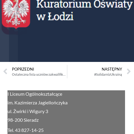
POPRZEDNI
NASTĘPNY
Ostateczna lista uczniów zakwalifikowanych do drugiej mobilności
#SolidarnizUkrainą
I Liceum Ogólnokształcące
im. Kazimierza Jagiellończyka
ul. Żwirki i Wigury 3
98-200 Sieradz
Tel. 43 827-14-25