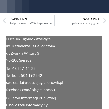
POPRZEDNI
NASTĘPNY
Antyczne wzorce W. Szekspira na przykładzie „Hamleta”
Spotkanie z pedagogiem
I Liceum Ogólnokształcące
im. Kazimierza Jagiellończyka
ul. Żwirki i Wigury 3
98-200 Sieradz
Tel. 43 827-14-25
Tel. kom. 501 192 842
sekretariat@edu.lojagiellonczyk.pl
facebook.com/lojagiellonczyk
Biuletyn Informacji Publicznej
Obowiązek informacyjny