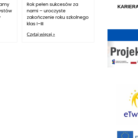
szamy
Rok pełen sukcesów za
ystów
nami – uroczyste
w
zakończenie roku szkolnego
klas I–III
Czytaj więcej »