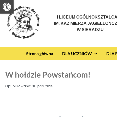
Otwórz pasek narzędzi
I LICEUM OGÓLNOKSZTAŁC
IM. KAZIMIERZA JAGIELLOŃC
W SIERADZU
Strona główna
DLA UCZNIÓW
DLA
W hołdzie Powstańcom!
Opublikowano:
31 lipca 2025