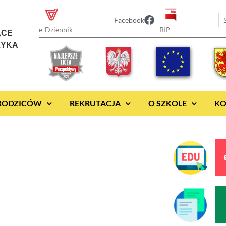
Facebook
BIP
e-Dziennik
ĄCE
ZYKA
 RODZICÓW
REKRUTACJA
O SZKOLE
KO